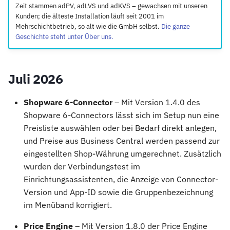
Zeit stammen adPV, adLVS und adKVS – gewachsen mit unseren
i
Kunden; die älteste Installation läuft seit 2001 im
t
Mehrschichtbetrieb, so alt wie die GmbH selbst.
Die ganze
Geschichte steht unter Über uns.
i
a
Juli 2026
l
i
Shopware 6-Connector
– Mit Version 1.4.0 des
Shopware 6-Connectors lässt sich im Setup nun eine
s
Preisliste auswählen oder bei Bedarf direkt anlegen,
i
und Preise aus Business Central werden passend zur
eingestellten Shop-Währung umgerechnet. Zusätzlich
e
wurden der Verbindungstest im
r
Einrichtungsassistenten, die Anzeige von Connector-
Version und App-ID sowie die Gruppenbezeichnung
t
im Menüband korrigiert.
Price Engine
– Mit Version 1.8.0 der Price Engine