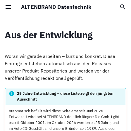
ALTENBRAND Datentechnik
S
u
Aus der Entwicklung
adPV –
Juli 2026
Impressum
c
Produktionsverfolgung
h
Juni 2026
Datenschutz
Woran wir gerade arbeiten – kurz und konkret. Diese
adLVS – Lagerverwaltung
e
Einträge entstehen automatisch aus den Releases
unserer Produkt-Repositories und werden vor der
w
adKVS – Kommissionierung
Veröffentlichung redaktionell geprüft.
i
Auto-ID & Kennzeichnung
r
25 Jahre Entwicklung – diese Liste zeigt den jüngsten
Ausschnitt
d
Automatisch befüllt wird diese Seite erst seit Juni 2026.
i
Entwickelt wird bei ALTENBRAND deutlich länger: Die GmbH gibt
es seit Oktober 2001, im Oktober 2026 werden es 25 Jahre, und
n
im Auto-ID-Geschäft sind unsere Gründer seit 1989. Aus dieser