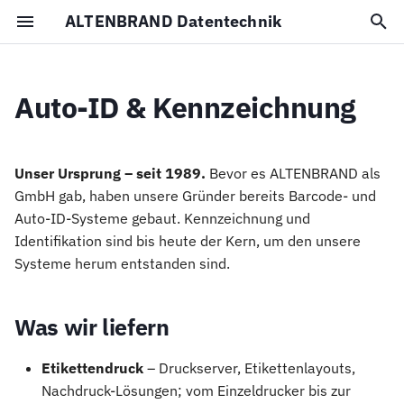
ALTENBRAND Datentechnik
S
u
Auto-ID & Kennzeichnung
Was wir liefern
Impressum
c
h
Aus der Praxis
Datenschutz
Unser Ursprung – seit 1989.
Bevor es ALTENBRAND als
e
GmbH gab, haben unsere Gründer bereits Barcode- und
Aus einer Hand
Auto-ID-Systeme gebaut. Kennzeichnung und
w
Identifikation sind bis heute der Kern, um den unsere
i
Systeme herum entstanden sind.
r
d
Was wir liefern
i
Etikettendruck
– Druckserver, Etikettenlayouts,
n
Nachdruck-Lösungen; vom Einzeldrucker bis zur