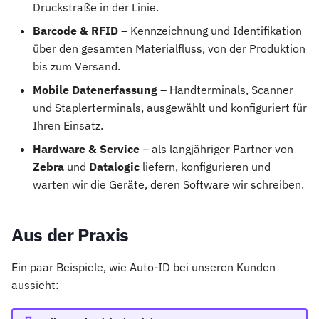
Druckstraße in der Linie.
i
Barcode & RFID
– Kennzeichnung und Identifikation
t
über den gesamten Materialfluss, von der Produktion
i
bis zum Versand.
a
Mobile Datenerfassung
– Handterminals, Scanner
und Staplerterminals, ausgewählt und konfiguriert für
l
Ihren Einsatz.
i
Hardware & Service
– als langjähriger Partner von
s
Zebra
und
Datalogic
liefern, konfigurieren und
warten wir die Geräte, deren Software wir schreiben.
i
e
Aus der Praxis
r
t
Ein paar Beispiele, wie Auto-ID bei unseren Kunden
aussieht: